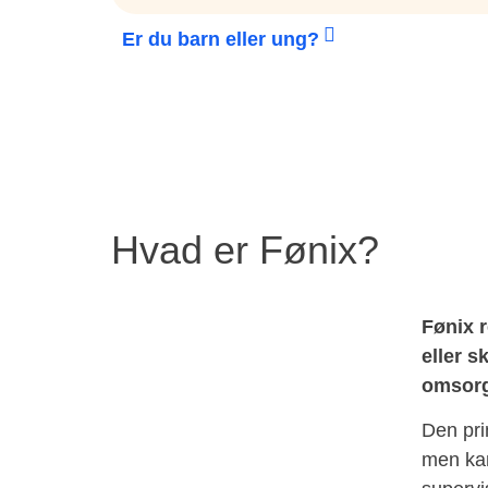
Er du barn eller ung?
Hvad er Fønix?
Fønix 
eller 
omsorg
Den pri
men kan