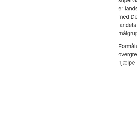
supervi
er land
med De 
landets
målgru
Formåle
overgre
hjælpe 