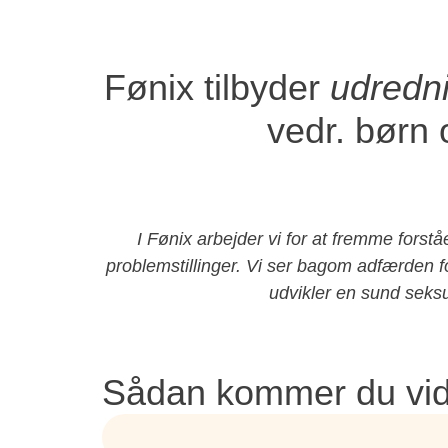
Fønix tilbyder
udredni
vedr. børn
I Fønix arbejder vi for at fremme fors
problemstillinger. Vi ser bagom adfærden f
udvikler en sund seks
Sådan kommer du vi