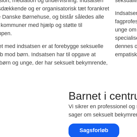
sion, mediation og undervisning. Indsatsen
seksualit
sdækkende og er organisatorisk tæt forankret
Indsatsen
Danske Børnehuse, og bistår således alle
fagprofes
 kommuner med hjælp og støtte til
unge om 
ppen.
specialis
t med indsatsen er at forebygge seksuelle
dennes 
b mod børn. Indsatsen har til opgave at
empatis
børn og unge, der har seksuelt bekymrende,
Barnet i cent
Vi sikrer en professionel o
sager om seksuelt bekymre
Sagsforløb