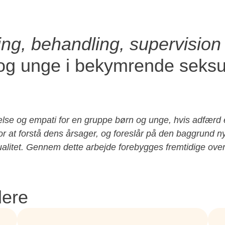
ng, behandling, supervision
 og unge i bekymrende seksue
tåelse og empati for en gruppe børn og unge, hvis adfærd 
or at forstå dens årsager, og foreslår på den baggrund n
ualitet. Gennem dette arbejde forebygges fremtidige ove
dere