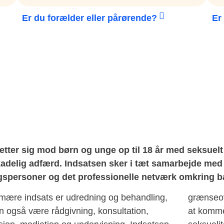
Er du forælder eller pårørende?
Er
retter sig mod børn og unge op til 18 år med seksu
skadelig adfærd. Indsatsen sker i tæt samarbejde m
spersoner og det professionelle netværk omkring b
mære indsats er udredning og behandling,
grænseov
 også være rådgivning, konsultation,
at komme