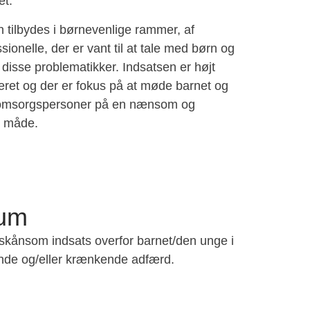
et.
 tilbydes i børnevenlige rammer, af
sionelle, der er vant til at tale med børn og
disse problematikker. Indsatsen er højt
eret og der er fokus på at møde barnet og
omsorgspersoner på en nænsom og
k måde.
rum
g skånsom indsats overfor barnet/den unge i
nde og/eller krænkende adfærd.