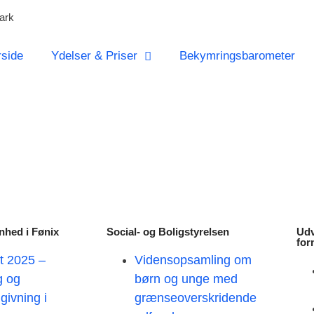
ark
rside
Ydelser & Priser
Bekymringsbarometer
nhed i Fønix
Social- og Boligstyrelsen
Udv
for
t 2025 –
Vidensopsamling om
g og
børn og unge med
givning i
grænseoverskridende