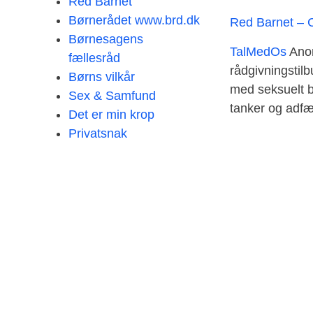
Red Barnet
Børnerådet
www.brd.dk
Red Barnet –
Børnesagens
TalMedOs
Ano
fællesråd
rådgivningstilb
Børns vilkår
med seksuelt 
Sex & Samfund
tanker og adf
Det er min krop
Privatsnak