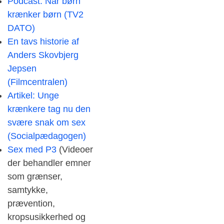
Podcast: Når børn
krænker børn (TV2
DATO)
En tavs historie af
Anders Skovbjerg
Jepsen
(Filmcentralen)
Artikel: Unge
krænkere tag nu den
svære snak om sex
(Socialpædagogen)
Sex med P3
(Videoer
der behandler emner
som grænser,
samtykke,
prævention,
kropsusikkerhed og