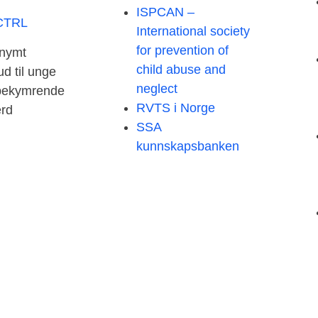
ISPCAN –
 CTRL
International society
for prevention of
nymt
child abuse and
ud til unge
neglect
bekymrende
RVTS i Norge
ærd
SSA
kunnskapsbanken