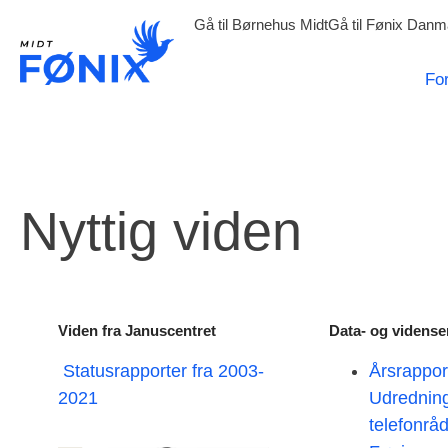
Gå til Børnehus Midt
Gå til Fønix Danm
Fo
Nyttig viden
Viden fra Januscentret
Data- og vidense
Statusrapporter fra 2003-
Årsrappor
2021
Udrednin
telefonråd