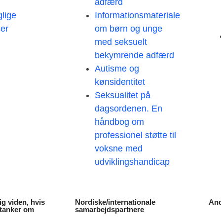
adfærd
glige
Informationsmateriale
ser
om børn og unge
med seksuelt
bekymrende adfærd
Autisme og
kønsidentitet
Seksualitet på
dagsordenen. En
håndbog om
professionel støtte til
voksne med
udviklingshandicap
g viden, hvis
Nordiske/internationale
And
 tanker om
samarbejdspartnere